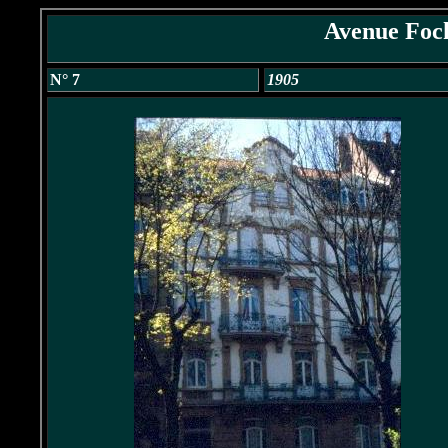
Avenue Foc
N° 7
1905